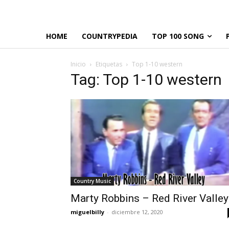
HOME
COUNTRYPEDIA
TOP 100 SONG
Inicio
Etiquetas
Top 1-10 western
Tag: Top 1-10 western
Country Music
Marty Robbins – Red River Valley
miguelbilly
-
diciembre 12, 2020