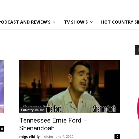
PODCAST AND REVIEW’S
TV SHOW’S
HOT COUNTRY SI
Country Music
Tennessee Ernie Ford –
Shenandoah
0
miguelbilly
-
diciembre 4, 2020
0