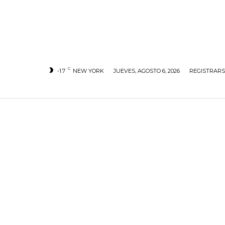
C
-1.7
NEW YORK
JUEVES, AGOSTO 6, 2026
REGISTRARS